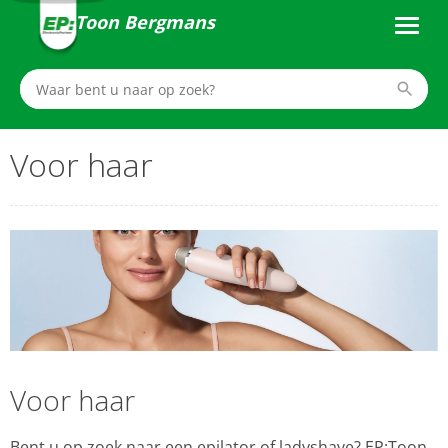
Toon Bergmans
Voor haar
Voor haar
Bent u op zoek naar een epilator of ladyshave? EP:Toon