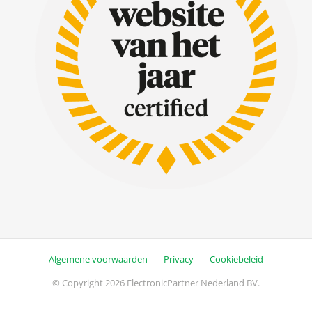
Algemene voorwaarden
Privacy
Cookiebeleid
© Copyright 2026 ElectronicPartner Nederland BV.